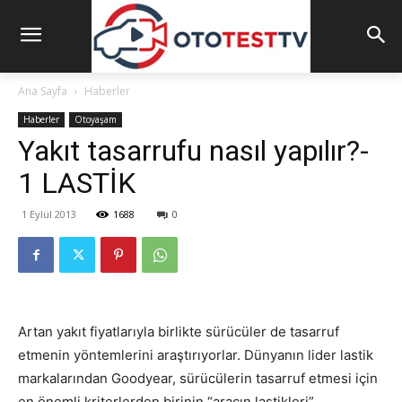
Ana Sayfa
Haberler
Haberler
Otoyaşam
Yakıt tasarrufu nasıl yapılır?-
1 LASTİK
1 Eylül 2013
1688
0
Artan yakıt fiyatlarıyla birlikte sürücüler de tasarruf
etmenin yöntemlerini araştırıyorlar.
Dünyanın lider lastik
markalarından Goodyear, sürücülerin tasarruf etmesi için
en önemli kriterlerden birinin “aracın lastikleri”