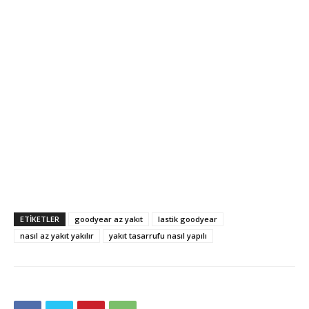
ETIKETLER
goodyear az yakıt
lastik goodyear
nasıl az yakıt yakılır
yakıt tasarrufu nasıl yapılı