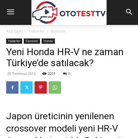
Ana Sayfa
Haberler
Ekonomi
Haberler
Ekonomi
Honda
Yeni Honda HR-V ne zaman
Türkiye’de satılacak?
20 Temmuz 2015
2211
0
Japon üreticinin yenilenen
crossover modeli yeni HR-V