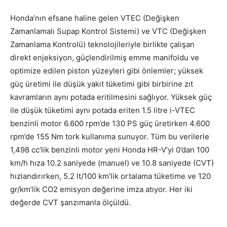
Honda’nın efsane haline gelen VTEC (Değişken
Zamanlamalı Supap Kontrol Sistemi) ve VTC (Değişken
Zamanlama Kontrolü) teknolojileriyle birlikte çalışan
direkt enjeksiyon, güçlendirilmiş emme manifoldu ve
optimize edilen piston yüzeyleri gibi önlemler; yüksek
güç üretimi ile düşük yakıt tüketimi gibi birbirine zıt
kavramların aynı potada eritilmesini sağlıyor. Yüksek güç
ile düşük tüketimi aynı potada eriten 1.5 litre i-VTEC
benzinli motor 6.600 rpm’de 130 PS güç üretirken 4.600
rpm’de 155 Nm tork kullanıma sunuyor. Tüm bu verilerle
1,498 cc’lik benzinli motor yeni Honda HR-V’yi 0’dan 100
km/h hıza 10.2 saniyede (manuel) ve 10.8 saniyede (CVT)
hızlandırırken, 5.2 lt/100 km’lik ortalama tüketime ve 120
gr/km’lik CO2 emisyon değerine imza atıyor. Her iki
değerde CVT şanzımanla ölçüldü.