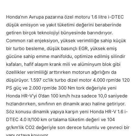
Honda’nın Avrupa pazarına özel motoru 1.6 litre i-DTEC
düşük emisyon ve yakıt tüketimi değerini beraberinde
getiren birçok teknolojiyi bünyesinde barındırıyor.
Common rail enjeksiyon, yüksek verimliliğe sahip küçük
bir turbo besleme, düşük basınçlı EGR, yüksek emiş
gücüne sahip emme manifoldu, optimize edilmiş silindir
kafaları, hafif alaşım krank mili ve alüminyum blok gibi
özellikler verimliliği arttırırken motorun ağırlığını da
düşürüyor. 1.597 cc’lik turbo dizel motor 4.000 rpm’de 120
PS güç ve 2.000 rpm’de 300 Nm tork değeriyle yeni
Honda HR-V’yi 0’dan 100 km/h hıza sadece 10,0 saniyede
hızlandırırken, sınıfının en dinamik aracı haline getiriyor.
Söz konusu dinamik yapıya karşın yeni Honda HR-V 1.6 i-
DTEC 4.0 lt/100 km ortalama tüketim değeri ve 104
gr/km’lik CO2 değeriyle son derece tutumlu ve çevreci bir
yapı ortaya koyuyor.