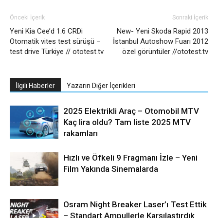
Önceki İçerik
Sonraki İçerik
Yeni Kia Cee’d 1.6 CRDi
New- Yeni Skoda Rapid 2013
Otomatik vites test sürüşü –
İstanbul Autoshow Fuarı 2012
test drive Türkiye // ototest.tv
özel görüntüler //ototest.tv
İlgili Haberler
Yazarın Diğer İçerikleri
2025 Elektrikli Araç – Otomobil MTV
Kaç lira oldu? Tam liste 2025 MTV
rakamları
Hızlı ve Öfkeli 9 Fragmanı İzle – Yeni
Film Yakında Sinemalarda
Osram Night Breaker Laser’ı Test Ettik
– Standart Ampullerle Karşılaştırdık