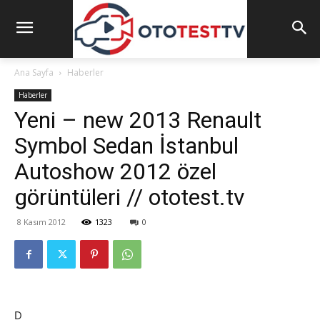
Ana Sayfa
Haberler
Haberler
Yeni – new 2013 Renault
Symbol Sedan İstanbul
Autoshow 2012 özel
görüntüleri // ototest.tv
8 Kasım 2012
1323
0
D