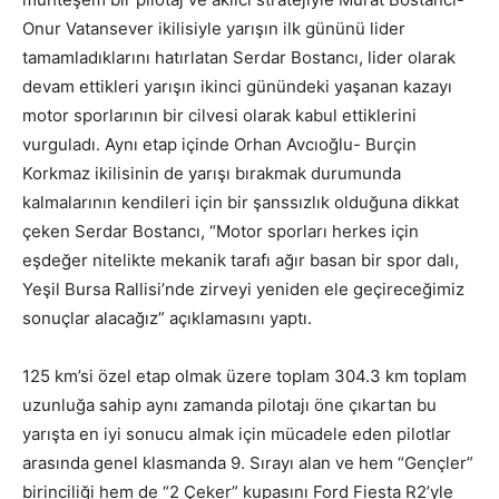
Onur Vatansever ikilisiyle yarışın ilk gününü lider
tamamladıklarını hatırlatan Serdar Bostancı, lider olarak
devam ettikleri yarışın ikinci günündeki yaşanan kazayı
motor sporlarının bir cilvesi olarak kabul ettiklerini
vurguladı. Aynı etap içinde Orhan Avcıoğlu- Burçin
Korkmaz ikilisinin de yarışı bırakmak durumunda
kalmalarının kendileri için bir şanssızlık olduğuna dikkat
çeken Serdar Bostancı, “Motor sporları herkes için
eşdeğer nitelikte mekanik tarafı ağır basan bir spor dalı,
Yeşil Bursa Rallisi’nde zirveyi yeniden ele geçireceğimiz
sonuçlar alacağız” açıklamasını yaptı.
125 km’si özel etap olmak üzere toplam 304.3 km toplam
uzunluğa sahip aynı zamanda pilotajı öne çıkartan bu
yarışta en iyi sonucu almak için mücadele eden pilotlar
arasında genel klasmanda 9. Sırayı alan ve hem “Gençler”
birinciliği hem de “2 Çeker” kupasını Ford Fiesta R2’yle