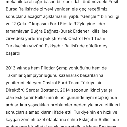
mekanik tarafı ağır basan bir spor dalı, önümüzdeki Yeşil
Bursa Rallisi’nde zirveyi yeniden ele geçireceğimiz
sonuçlar alacağız” açıklamasını yaptı. “Gençler” birinciliği
ve “2 Çeker” kupasını Ford Fiesta R2’yle yine lider
tamamlayan Buğra Bağnaz-Burak Erdener ikilisi ise
zirvedeki yerlerini pekiştirerek Castrol Ford Team
Türkiye’nin yüzünü Eskişehir Rallisi’nde güldürmeyi
başardı.
2013 yılında hem Pilotlar Şampiyonluğu’nu hem de
Takımlar Şampiyonluğunu kazanarak başarılarına
yenilerini ekleyen Castrol Ford Team Türkiye’nin
Direktörü Serdar Bostancı, 2014 sezonun ikinci yarışı
olan Eskişehir Rallisi’nin ikinci gününde aynı etap içinde
ardı ardına yaşadıkları problemler nedeniyle arzu ettikleri
sonuçları alamadıklarını ifade etti. Türkiye’nin en hızlı ve
kaygan zeminli özel etaplarına sahip Eskişehir Rallisi’nde
muhteşem bir pilotaj ve akılcı stratejiyle Murat Bostancı-