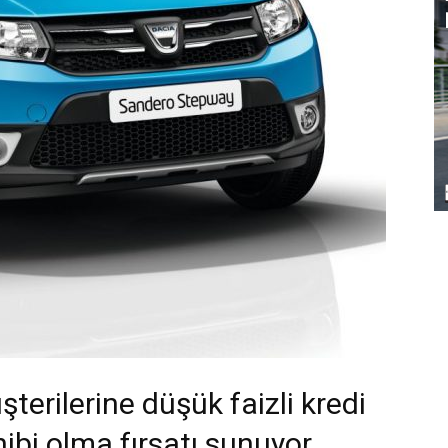
terilerine düşük faizli kredi
hibi olma fırsatı sunuyor.