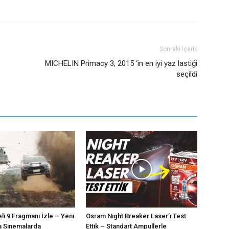
Sonraki İçerik
MICHELIN Primacy 3, 2015 ‘in en iyi yaz lastiği
seçildi
eli 9 Fragmanı İzle – Yeni
Osram Night Breaker Laser’ı Test
a Sinemalarda
Ettik – Standart Ampullerle