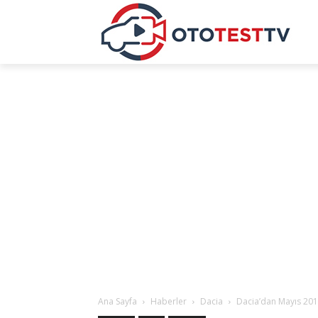
Ana Sayfa
Haberler
Dacia
Dacia’dan Mayıs 20