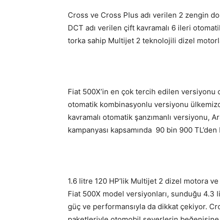
Cross ve Cross Plus adı verilen 2 zengin do
DCT adı verilen çift kavramalı 6 ileri otoma
torka sahip Multijet 2 teknolojili dizel motor
Fiat 500X’in en çok tercih edilen versiyonu
otomatik kombinasyonlu versiyonu ülkemizde 
kavramalı otomatik şanzımanlı versiyonu, Ar
kampanyası kapsamında 90 bin 900 TL’den ba
1.6 litre 120 HP’lik Multijet 2 dizel motora 
Fiat 500X model versiyonları, sunduğu 4.3 li
güç ve performansıyla da dikkat çekiyor. Cr
paketleriyle otomobil severlerin beğenisine