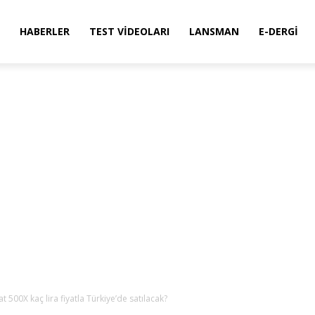
HABERLER
TEST VIDEOLARI
LANSMAN
E-DERGI
t 500X kaç lira fiyatla Türkiye’de satılacak?