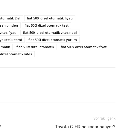
 otomatik 2.el
fiat 500l dizel otomatik fiyatı
k sahibinden
fiat 500l dizel otomatik test
vites fiyatı
fiat 500l dizel otomatik vites nasıl
 yakıt tüketimi
fiat 500l dizel otomatik yorum
tomatik
fiat 500x dizel otomatik
fiat 500x dizel otomatik fiyatı
 dizel otomatik vites
Sonraki İçerik
?
Toyota C-HR ne kadar satıyor?