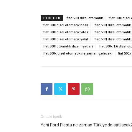
ETIKETLER
fiat 500l dizel otomatik
fiat 500l dizel
fiat 500l dizel otomatik nasıl
fiat 500l dizel otomati
fiat 500l dizel otomatik vites
fiat 500l dizel otomatik 
fiat 500l dizel otomatik yakıt
fiat 500l dizel otomatik
fiat 500l otomatik dizel fiyatları
fiat 500x 1.6 dizel o
fiat 500x dizel otomatik ne zaman gelecek
fiat 500x
Önceki İçerik
Yeni Ford Fiesta ne zaman Türkiye’de satılacak