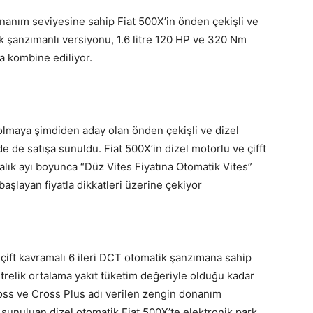
nanım seviyesine sahip Fiat 500X’in önden çekişli ve
tik şanzımanlı versiyonu, 1.6 litre 120 HP ve 320 Nm
la kombine ediliyor.
 olmaya şimdiden aday olan önden çekişli ve dizel
de satışa sunuldu. Fiat 500X’in dizel motorlu ve çifft
alık ayı boyunca “Düz Vites Fiyatına Otomatik Vites”
şlayan fiyatla dikkatleri üzerine çekiyor
ve çift kavramalı 6 ileri DCT otomatik şanzımana sahip
trelik ortalama yakıt tüketim değeriyle olduğu kadar
oss ve Cross Plus adı verilen zengin donanım
 sunuluan dizel otomatik Fiat 500X’te elektronik park