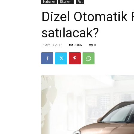
Haberler
Ekonomi
Fiat
Dizel Otomatik F
satılacak?
5 Aralık 2016
2366
0