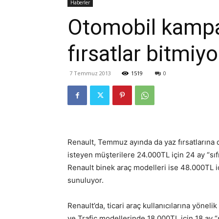
Haberler
Otomobil kampa
fırsatlar bitmiyo
7 Temmuz 2013
1519
0
Renault, Temmuz ayında da yaz fırsatlarına
isteyen müşterilere 24.000TL için 24 ay “sıfı
Renault binek araç modelleri ise 48.000TL iç
sunuluyor.
Renault’da, ticari araç kullanıcılarına yöneli
ve Trafic modellerinde 18.000TL için 18 ay “s