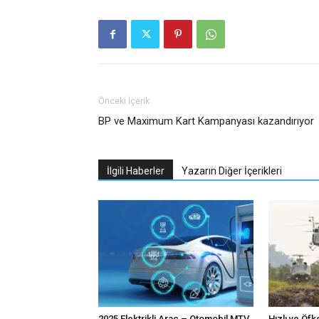
Önceki İçerik
BP ve Maximum Kart Kampanyası kazandırıyor
İlgili Haberler
Yazarın Diğer İçerikleri
2025 Elektrikli Araç – Otomobil MTV
Hızlı ve Öfk