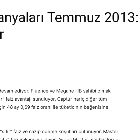
nyaları Temmuz 2013: 
r
 devam ediyor.
Fluence ve Megane HB sahibi olmak
r” faiz avantajı sunuluyor. Captur hariç diğer tüm
in 48 ay 0,69 faiz oranı ile tüketicinin beğenisine
k “sıfır” faiz ve cazip ödeme koşulları bulunuyor. Master
ıfır” faiz imkanı yer alıyor. Ayrıca Master minibüslerde