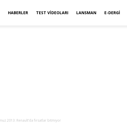
HABERLER
TEST VIDEOLARI
LANSMAN
E-DERGI
z 2013: Renault’da fırsatlar bitmiyor