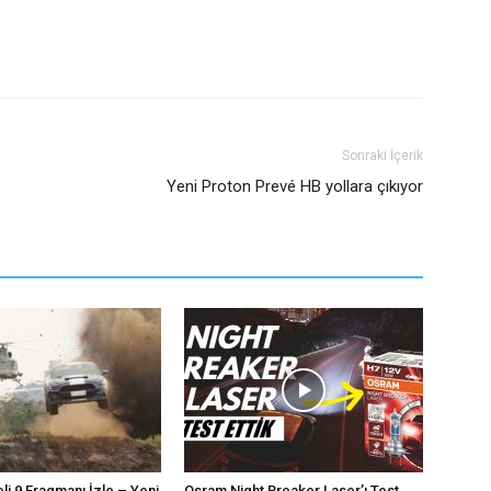
Sonraki İçerik
Yeni Proton Prevé HB yollara çıkıyor
eli 9 Fragmanı İzle – Yeni
Osram Night Breaker Laser’ı Test